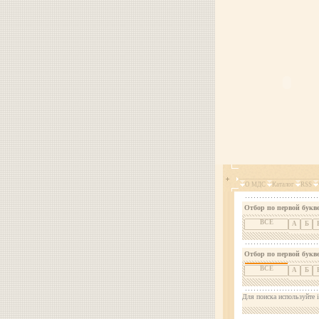
О МДС
Каталог
RSS
Отбор по первой букве
ВСЕ
А
Б
Отбор по первой букв
ВСЕ
А
Б
Для поиска используйте i