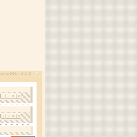
 августа 2026 г.
15:31:47
Ъ
Э
Ю
Я
Ъ
Э
Ю
Я