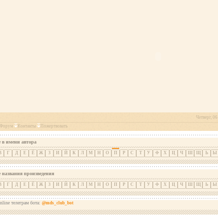
Четверг, 06
Форум
Контакты
Пожертвовать
 в имени автора
В
Г
Д
Е
Ё
Ж
З
И
Й
К
Л
М
Н
О
П
Р
С
Т
У
Ф
Х
Ц
Ч
Ш
Щ
Ь
Ы
е названия произведения
В
Г
Д
Е
Ё
Ж
З
И
Й
К
Л
М
Н
О
П
Р
С
Т
У
Ф
Х
Ц
Ч
Ш
Щ
Ь
Ы
nline телеграм бота:
@mds_club_bot