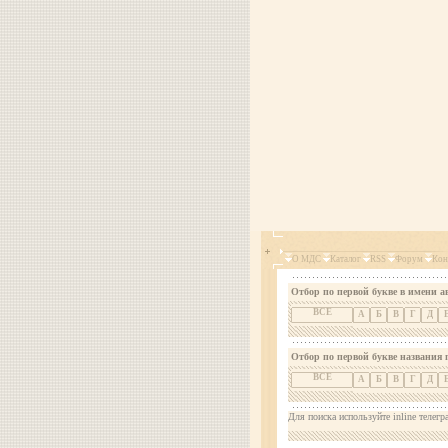
О МДС
Каталог
RSS
Форум
Кон
Отбор по первой букве в имени а
ВСЕ
А
Б
В
Г
Д
Отбор по первой букве названия 
ВСЕ
А
Б
В
Г
Д
Для поиска используйте inline телегр