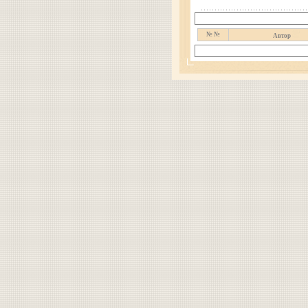
№ №
Автор