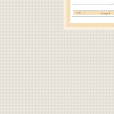
№ №
Автор