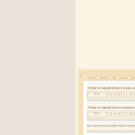
О МДС
Каталог
RSS
Форум
Кон
Отбор по первой букве в имени а
ВСЕ
А
Б
В
Г
Д
Отбор по первой букве названия 
ВСЕ
А
Б
В
Г
Д
Для поиска используйте inline телегр