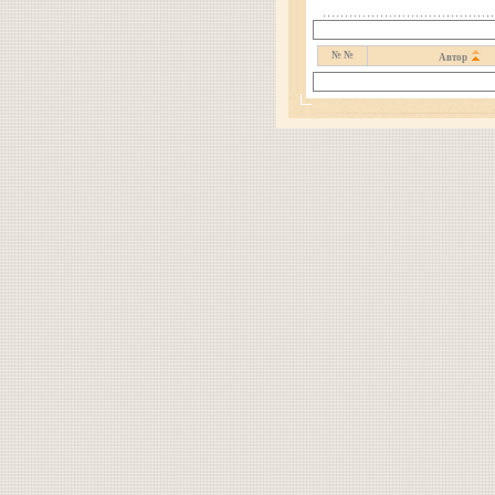
№ №
Автор