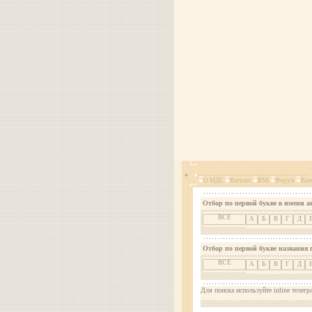
О МДС
Каталог
RSS
Форум
Кон
Отбор по первой букве в имени а
ВСЕ
А
Б
В
Г
Д
Отбор по первой букве названия 
ВСЕ
А
Б
В
Г
Д
Для поиска используйте inline телегр