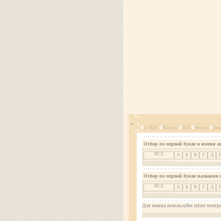
О МДС
Каталог
RSS
Форум
Кон
Отбор по первой букве в имени а
ВСЕ
А
Б
В
Г
Д
Отбор по первой букве названия 
ВСЕ
А
Б
В
Г
Д
Для поиска используйте inline телегр