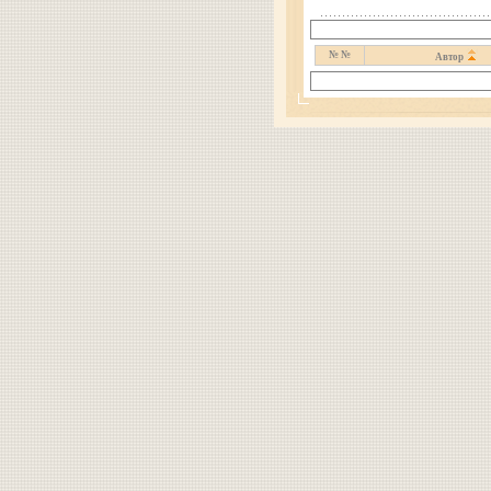
№ №
Автор