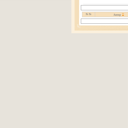
№ №
Автор