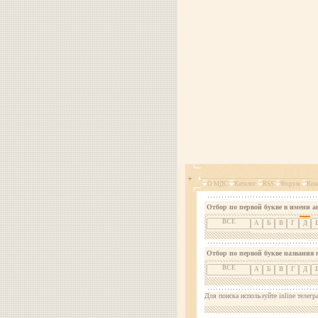
О МДС
Каталог
RSS
Форум
Кон
Отбор по первой букве в имени а
ВСЕ
А
Б
В
Г
Д
Отбор по первой букве названия 
ВСЕ
А
Б
В
Г
Д
Для поиска используйте inline телегр