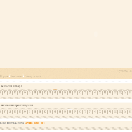
Суббота, 08 
Форум
Контакты
Пожертвовать
 в имени автора
В
Г
Д
Е
Ё
Ж
З
И
Й
К
Л
М
Н
О
П
Р
С
Т
У
Ф
Х
Ц
Ч
Ш
Щ
Ь
Ы
е названия произведения
В
Г
Д
Е
Ё
Ж
З
И
Й
К
Л
М
Н
О
П
Р
С
Т
У
Ф
Х
Ц
Ч
Ш
Щ
Ь
Ы
nline телеграм бота:
@mds_club_bot