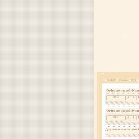
О МДС
Каталог
RSS
Отбор по первой букве
ВСЕ
А
Б
Отбор по первой букв
ВСЕ
А
Б
Для поиска используйте i