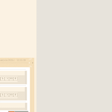
августа 2026 г.
13:55:38
Ъ
Э
Ю
Я
Ъ
Э
Ю
Я