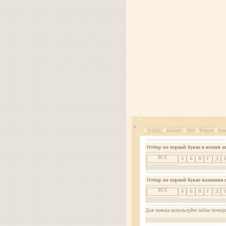
О МДС
Каталог
RSS
Форум
Кон
Отбор по первой букве в имени а
ВСЕ
А
Б
В
Г
Д
Отбор по первой букве названия 
ВСЕ
А
Б
В
Г
Д
Для поиска используйте inline телегр