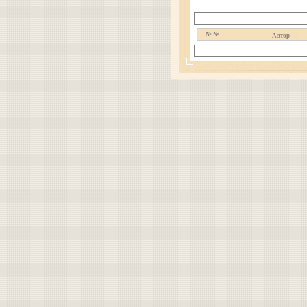
№ №
Автор