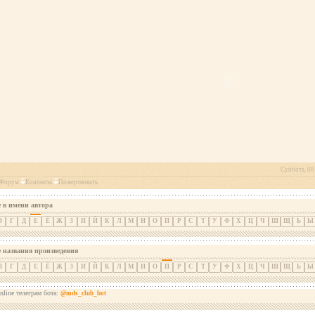
Суббота, 08 
Форум
Контакты
Пожертвовать
 в имени автора
В
Г
Д
Е
Ё
Ж
З
И
Й
К
Л
М
Н
О
П
Р
С
Т
У
Ф
Х
Ц
Ч
Ш
Щ
Ь
Ы
е названия произведения
В
Г
Д
Е
Ё
Ж
З
И
Й
К
Л
М
Н
О
П
Р
С
Т
У
Ф
Х
Ц
Ч
Ш
Щ
Ь
Ы
nline телеграм бота:
@mds_club_bot