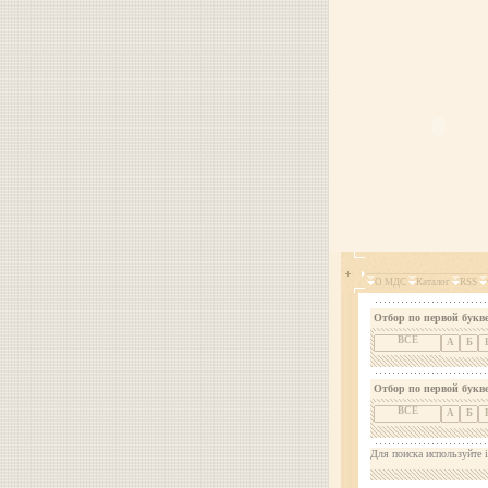
О МДС
Каталог
RSS
Отбор по первой букве
ВСЕ
А
Б
Отбор по первой букв
ВСЕ
А
Б
Для поиска используйте i