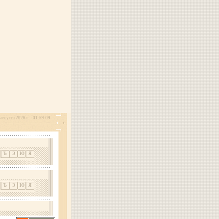
августа 2026 г.
01:59:09
Ъ
Э
Ю
Я
Ъ
Э
Ю
Я