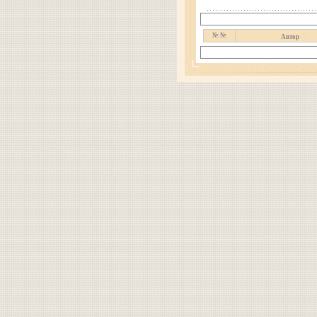
№ №
Автор