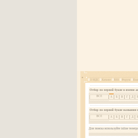
О МДС
Каталог
RSS
Форум
Кон
Отбор по первой букве в имени а
ВСЕ
А
Б
В
Г
Д
Отбор по первой букве названия 
ВСЕ
А
Б
В
Г
Д
Для поиска используйте inline телегр