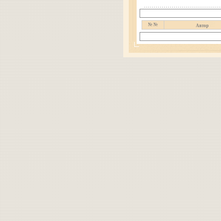
№ №
Автор