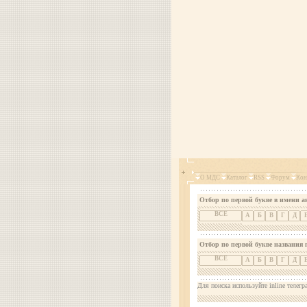
О МДС
Каталог
RSS
Форум
Кон
Отбор по первой букве в имени а
ВСЕ
А
Б
В
Г
Д
Отбор по первой букве названия 
ВСЕ
А
Б
В
Г
Д
Для поиска используйте inline телегр