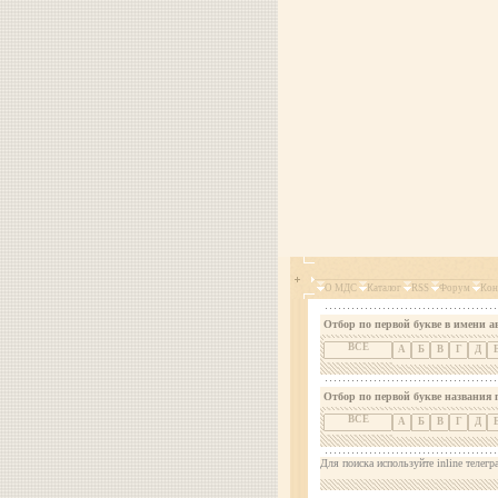
О МДС
Каталог
RSS
Форум
Кон
Отбор по первой букве в имени а
ВСЕ
А
Б
В
Г
Д
Отбор по первой букве названия 
ВСЕ
А
Б
В
Г
Д
Для поиска используйте inline телегр