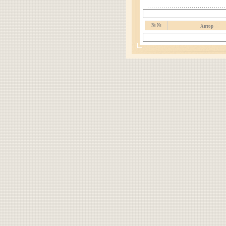
№ №
Автор