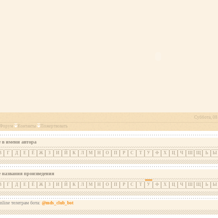
Суббота, 08 
Форум
Контакты
Пожертвовать
 в имени автора
В
Г
Д
Е
Ё
Ж
З
И
Й
К
Л
М
Н
О
П
Р
С
Т
У
Ф
Х
Ц
Ч
Ш
Щ
Ь
Ы
е названия произведения
В
Г
Д
Е
Ё
Ж
З
И
Й
К
Л
М
Н
О
П
Р
С
Т
У
Ф
Х
Ц
Ч
Ш
Щ
Ь
Ы
nline телеграм бота:
@mds_club_bot