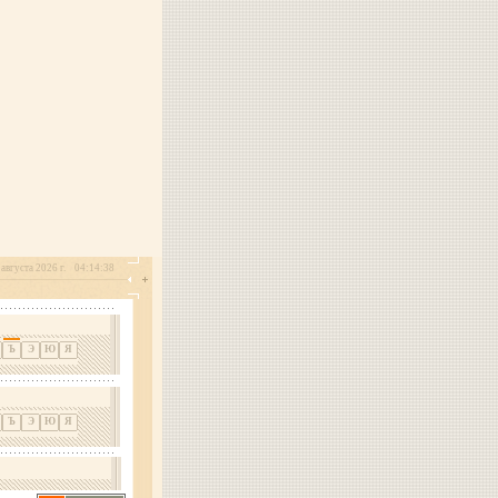
августа 2026 г.
04:14:38
Ъ
Э
Ю
Я
Ъ
Э
Ю
Я