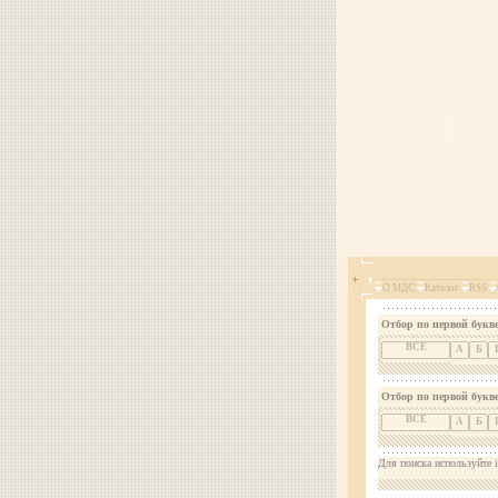
О МДС
Каталог
RSS
Отбор по первой букве
ВСЕ
А
Б
Отбор по первой букв
ВСЕ
А
Б
Для поиска используйте i