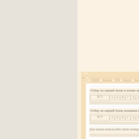
О МДС
Каталог
RSS
Форум
Кон
Отбор по первой букве в имени а
ВСЕ
А
Б
В
Г
Д
Отбор по первой букве названия 
ВСЕ
А
Б
В
Г
Д
Для поиска используйте inline телегр