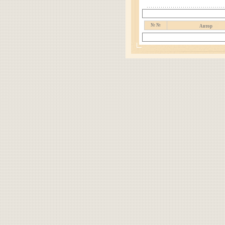
№ №
Автор