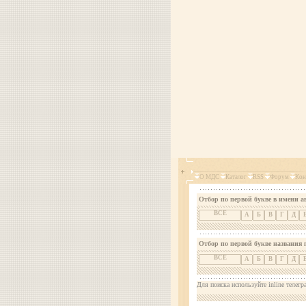
О МДС
Каталог
RSS
Форум
Кон
Отбор по первой букве в имени а
ВСЕ
А
Б
В
Г
Д
Отбор по первой букве названия 
ВСЕ
А
Б
В
Г
Д
Для поиска используйте inline телегр