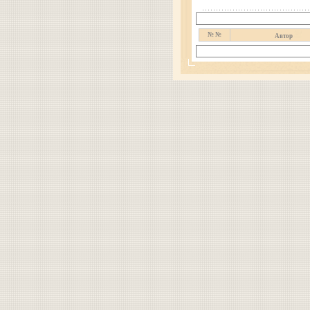
№ №
Автор