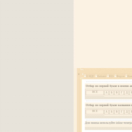
О МДС
Каталог
RSS
Форум
Кон
Отбор по первой букве в имени а
ВСЕ
А
Б
В
Г
Д
Отбор по первой букве названия 
ВСЕ
А
Б
В
Г
Д
Для поиска используйте inline телегр