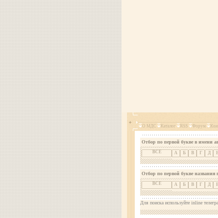
О МДС
Каталог
RSS
Форум
Кон
Отбор по первой букве в имени а
ВСЕ
А
Б
В
Г
Д
Отбор по первой букве названия 
ВСЕ
А
Б
В
Г
Д
Для поиска используйте inline телегр