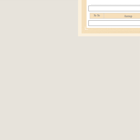
№ №
Автор