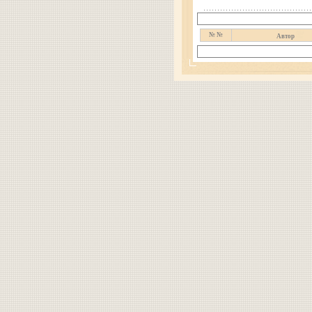
№ №
Автор