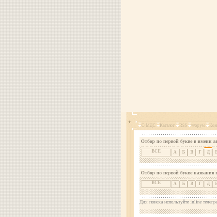
О МДС
Каталог
RSS
Форум
Кон
Отбор по первой букве в имени а
ВСЕ
А
Б
В
Г
Д
Отбор по первой букве названия 
ВСЕ
А
Б
В
Г
Д
Для поиска используйте inline телегр