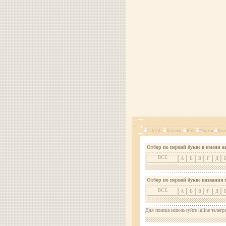
О МДС
Каталог
RSS
Форум
Кон
Отбор по первой букве в имени а
ВСЕ
А
Б
В
Г
Д
Отбор по первой букве названия 
ВСЕ
А
Б
В
Г
Д
Для поиска используйте inline телегр