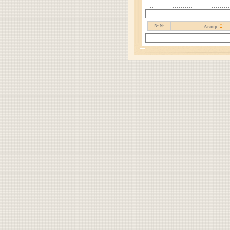
№ №
Автор