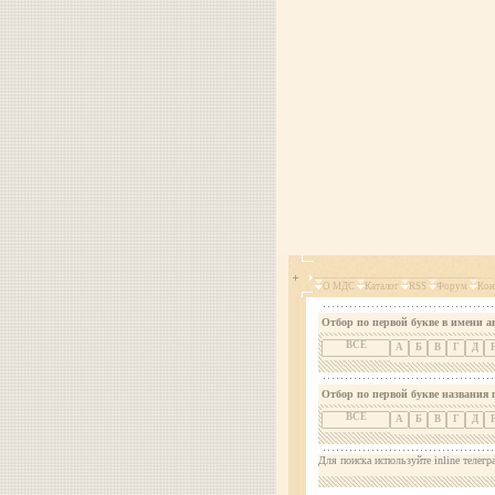
О МДС
Каталог
RSS
Форум
Кон
Отбор по первой букве в имени а
ВСЕ
А
Б
В
Г
Д
Отбор по первой букве названия 
ВСЕ
А
Б
В
Г
Д
Для поиска используйте inline телегр