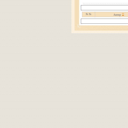
№ №
Автор