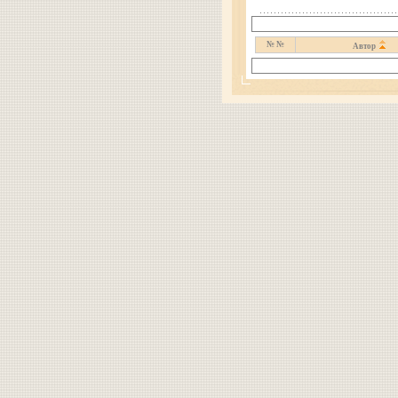
№ №
Автор