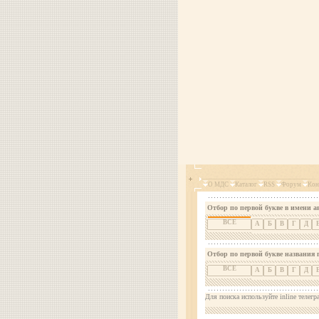
О МДС
Каталог
RSS
Форум
Кон
Отбор по первой букве в имени а
ВСЕ
А
Б
В
Г
Д
Отбор по первой букве названия 
ВСЕ
А
Б
В
Г
Д
Для поиска используйте inline телегр