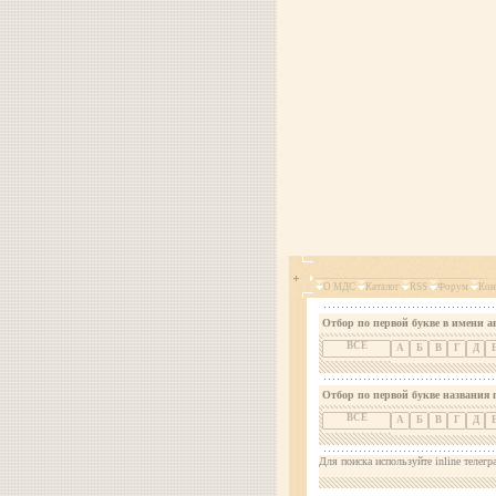
О МДС
Каталог
RSS
Форум
Кон
Отбор по первой букве в имени а
ВСЕ
А
Б
В
Г
Д
Отбор по первой букве названия 
ВСЕ
А
Б
В
Г
Д
Для поиска используйте inline телегр