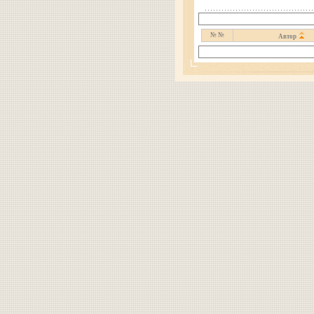
№ №
Автор