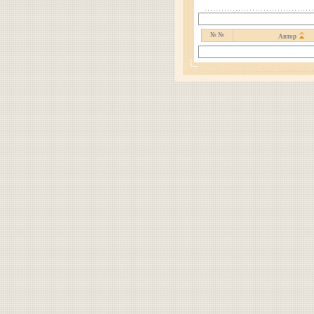
№ №
Автор