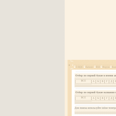
О МДС
Каталог
RSS
Форум
Кон
Отбор по первой букве в имени а
ВСЕ
А
Б
В
Г
Д
Отбор по первой букве названия 
ВСЕ
А
Б
В
Г
Д
Для поиска используйте inline телегр