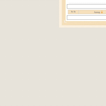
№ №
Автор