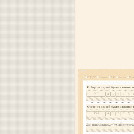
О МДС
Каталог
RSS
Форум
Кон
Отбор по первой букве в имени а
ВСЕ
А
Б
В
Г
Д
Отбор по первой букве названия 
ВСЕ
А
Б
В
Г
Д
Для поиска используйте inline телегр