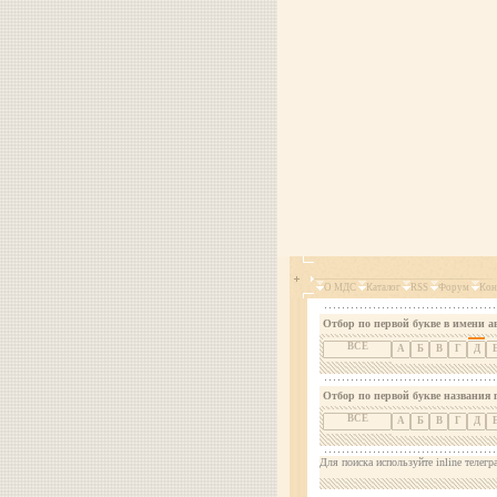
О МДС
Каталог
RSS
Форум
Кон
Отбор по первой букве в имени а
ВСЕ
А
Б
В
Г
Д
Отбор по первой букве названия 
ВСЕ
А
Б
В
Г
Д
Для поиска используйте inline телегр