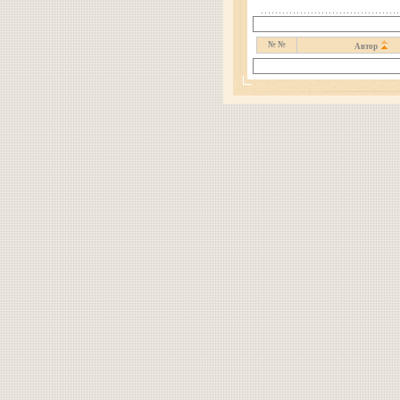
№ №
Автор