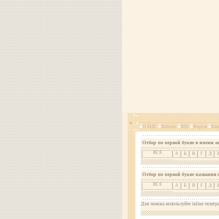
О МДС
Каталог
RSS
Форум
Кон
Отбор по первой букве в имени а
ВСЕ
А
Б
В
Г
Д
Отбор по первой букве названия 
ВСЕ
А
Б
В
Г
Д
Для поиска используйте inline телегр