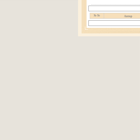
№ №
Автор