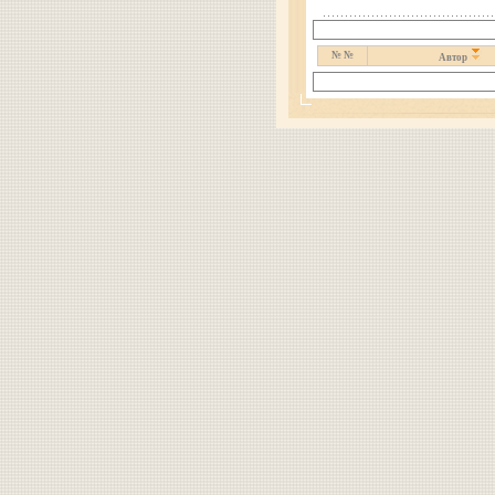
№ №
Автор