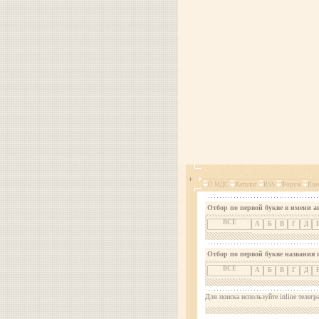
О МДС
Каталог
RSS
Форум
Кон
Отбор по первой букве в имени а
ВСЕ
А
Б
В
Г
Д
Отбор по первой букве названия 
ВСЕ
А
Б
В
Г
Д
Для поиска используйте inline телегр