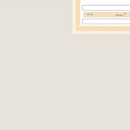
№ №
Автор