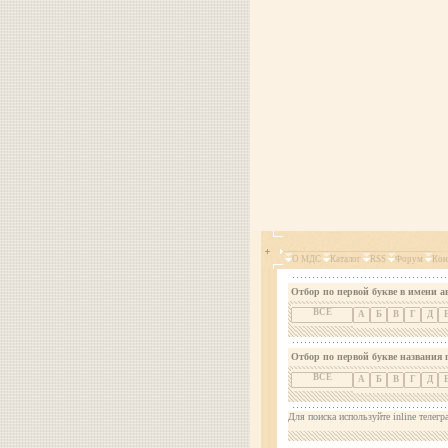
О МДС
Каталог
RSS
Форум
Кон
Отбор по первой букве в имени а
ВСЕ
А
Б
В
Г
Д
Отбор по первой букве названия 
ВСЕ
А
Б
В
Г
Д
Для поиска используйте inline телегр