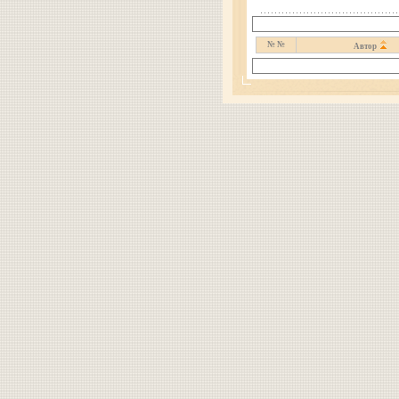
№ №
Автор