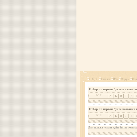
О МДС
Каталог
RSS
Форум
Кон
Отбор по первой букве в имени а
ВСЕ
А
Б
В
Г
Д
Отбор по первой букве названия 
ВСЕ
А
Б
В
Г
Д
Для поиска используйте inline телегр