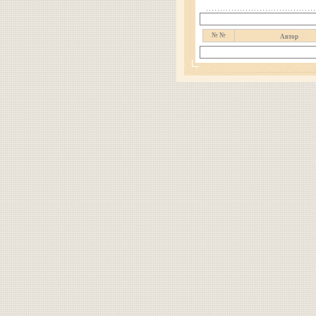
№ №
Автор