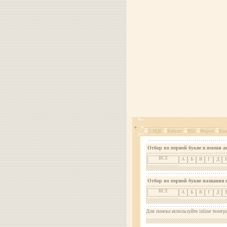
О МДС
Каталог
RSS
Форум
Кон
Отбор по первой букве в имени а
ВСЕ
А
Б
В
Г
Д
Отбор по первой букве названия 
ВСЕ
А
Б
В
Г
Д
Для поиска используйте inline телегр