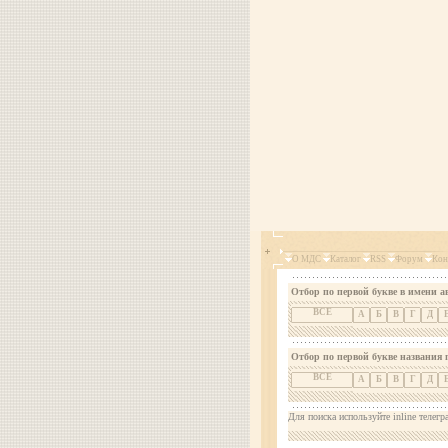
О МДС
Каталог
RSS
Форум
Кон
Отбор по первой букве в имени а
ВСЕ
А
Б
В
Г
Д
Отбор по первой букве названия 
ВСЕ
А
Б
В
Г
Д
Для поиска используйте inline телегр