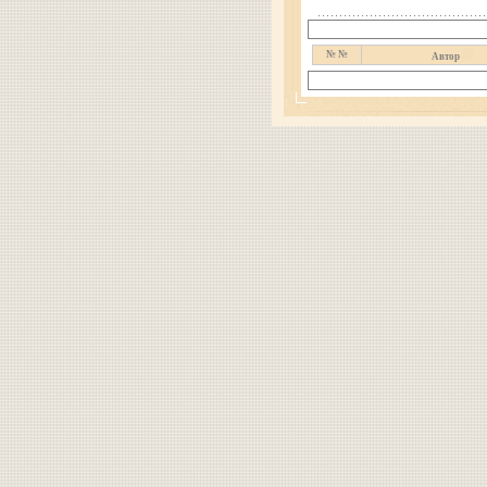
№ №
Автор