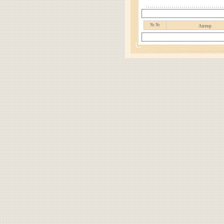
№ №
Автор