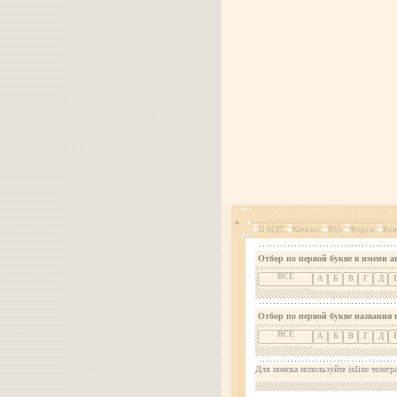
О МДС
Каталог
RSS
Форум
Кон
Отбор по первой букве в имени а
ВСЕ
А
Б
В
Г
Д
Отбор по первой букве названия 
ВСЕ
А
Б
В
Г
Д
Для поиска используйте inline телегр