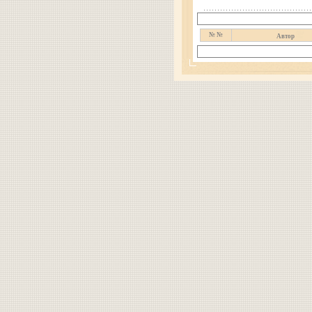
№ №
Автор