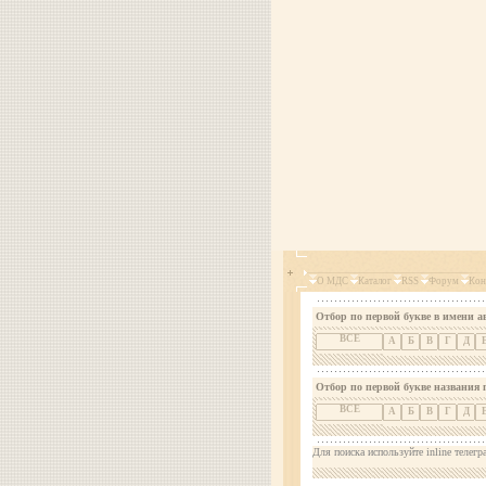
О МДС
Каталог
RSS
Форум
Кон
Отбор по первой букве в имени а
ВСЕ
А
Б
В
Г
Д
Отбор по первой букве названия 
ВСЕ
А
Б
В
Г
Д
Для поиска используйте inline телегр