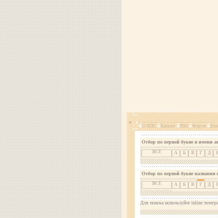
О МДС
Каталог
RSS
Форум
Кон
Отбор по первой букве в имени а
ВСЕ
А
Б
В
Г
Д
Отбор по первой букве названия 
ВСЕ
А
Б
В
Г
Д
Для поиска используйте inline телегр