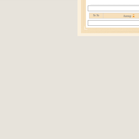
№ №
Автор