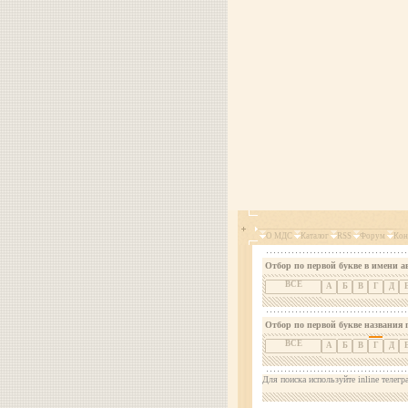
О МДС
Каталог
RSS
Форум
Кон
Отбор по первой букве в имени а
ВСЕ
А
Б
В
Г
Д
Отбор по первой букве названия 
ВСЕ
А
Б
В
Г
Д
Для поиска используйте inline телегр