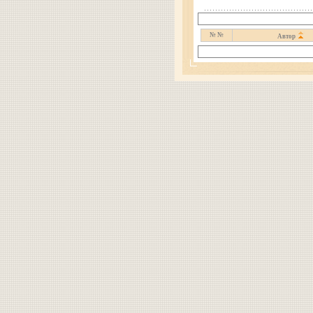
№ №
Автор