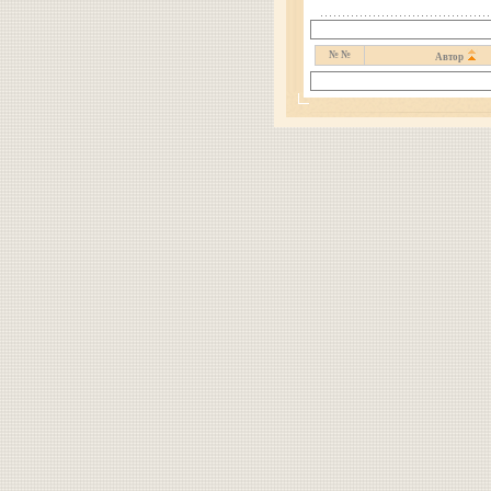
№ №
Автор