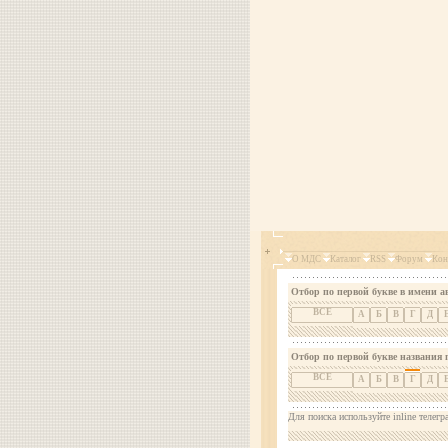
О МДС
Каталог
RSS
Форум
Кон
Отбор по первой букве в имени а
ВСЕ
А
Б
В
Г
Д
Отбор по первой букве названия 
ВСЕ
А
Б
В
Г
Д
Для поиска используйте inline телегр