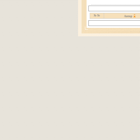
№ №
Автор