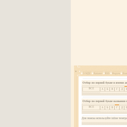
О МДС
Каталог
RSS
Форум
Кон
Отбор по первой букве в имени а
ВСЕ
А
Б
В
Г
Д
Отбор по первой букве названия 
ВСЕ
А
Б
В
Г
Д
Для поиска используйте inline телегр