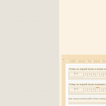
О МДС
Каталог
RSS
Форум
Кон
Отбор по первой букве в имени а
ВСЕ
А
Б
В
Г
Д
Отбор по первой букве названия 
ВСЕ
А
Б
В
Г
Д
Для поиска используйте inline телегр