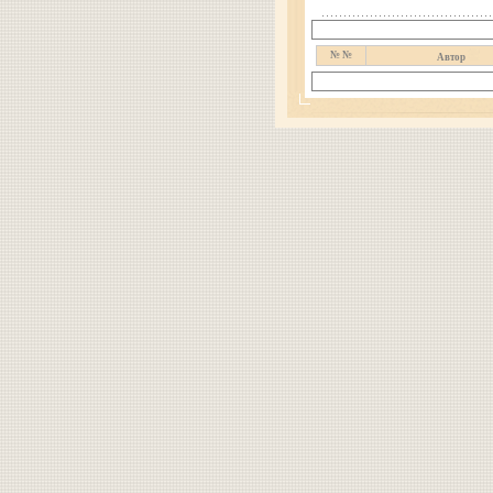
№ №
Автор