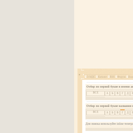
О МДС
Каталог
RSS
Форум
Кон
Отбор по первой букве в имени а
ВСЕ
А
Б
В
Г
Д
Отбор по первой букве названия 
ВСЕ
А
Б
В
Г
Д
Для поиска используйте inline телегр