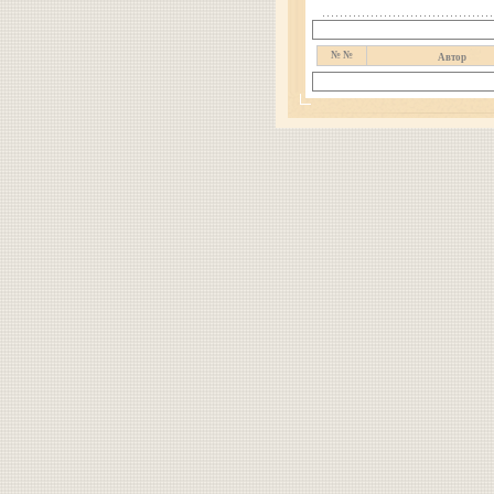
№ №
Автор