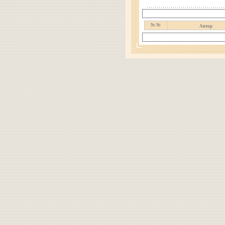
№ №
Автор