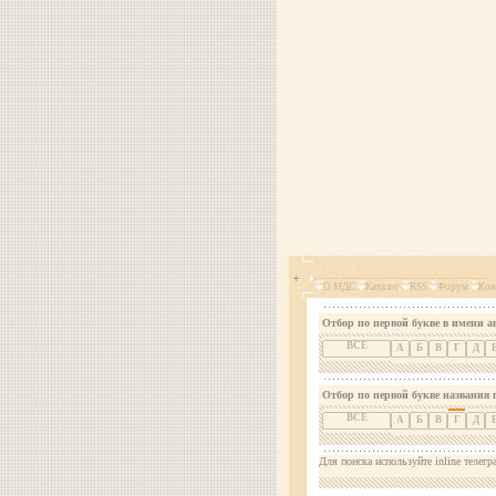
О МДС
Каталог
RSS
Форум
Кон
Отбор по первой букве в имени а
ВСЕ
А
Б
В
Г
Д
Отбор по первой букве названия 
ВСЕ
А
Б
В
Г
Д
Для поиска используйте inline телегр