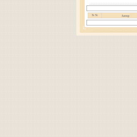
№ №
Автор