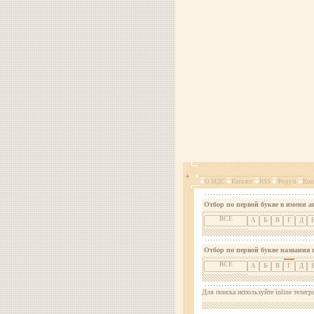
О МДС
Каталог
RSS
Форум
Кон
Отбор по первой букве в имени а
ВСЕ
А
Б
В
Г
Д
Отбор по первой букве названия 
ВСЕ
А
Б
В
Г
Д
Для поиска используйте inline телегр