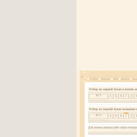
О МДС
Каталог
RSS
Форум
Кон
Отбор по первой букве в имени а
ВСЕ
А
Б
В
Г
Д
Отбор по первой букве названия 
ВСЕ
А
Б
В
Г
Д
Для поиска используйте inline телегр