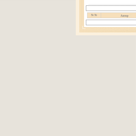
№ №
Автор