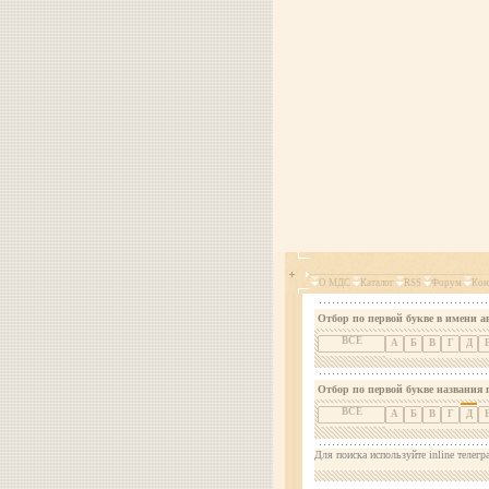
О МДС
Каталог
RSS
Форум
Кон
Отбор по первой букве в имени а
ВСЕ
А
Б
В
Г
Д
Отбор по первой букве названия 
ВСЕ
А
Б
В
Г
Д
Для поиска используйте inline телегр