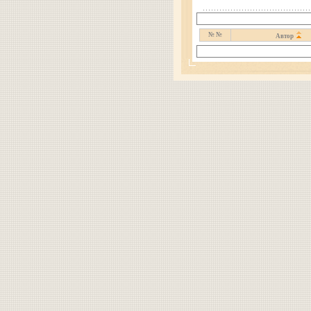
№ №
Автор