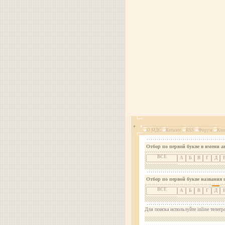
О МДС
Каталог
RSS
Форум
Кон
Отбор по первой букве в имени а
ВСЕ
А
Б
В
Г
Д
Отбор по первой букве названия 
ВСЕ
А
Б
В
Г
Д
Для поиска используйте inline телегр