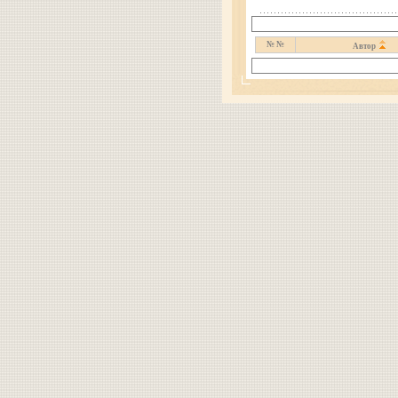
№ №
Автор