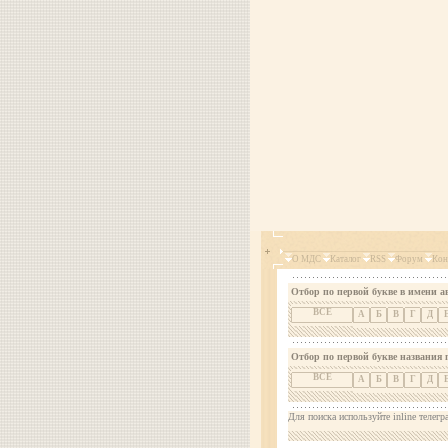
О МДС
Каталог
RSS
Форум
Кон
Отбор по первой букве в имени а
ВСЕ
А
Б
В
Г
Д
Отбор по первой букве названия 
ВСЕ
А
Б
В
Г
Д
Для поиска используйте inline телегр