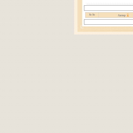
№ №
Автор