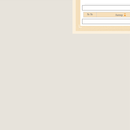
№ №
Автор