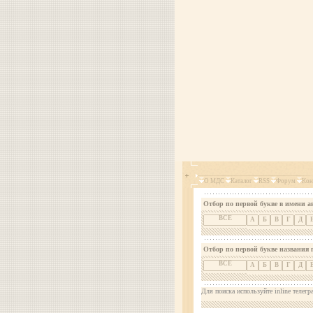
О МДС
Каталог
RSS
Форум
Кон
Отбор по первой букве в имени а
ВСЕ
А
Б
В
Г
Д
Отбор по первой букве названия 
ВСЕ
А
Б
В
Г
Д
Для поиска используйте inline телегр