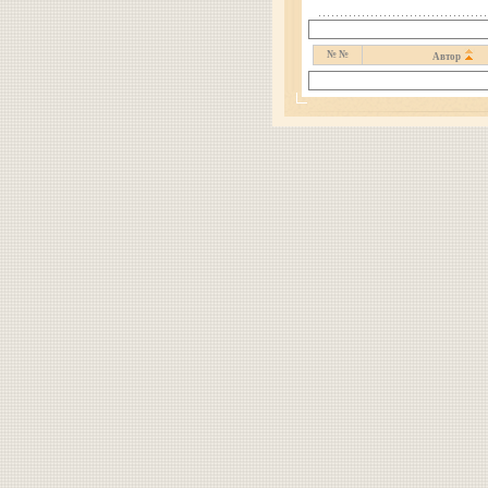
№ №
Автор