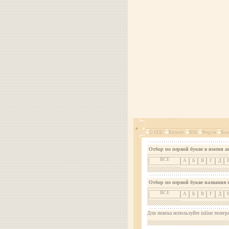
О МДС
Каталог
RSS
Форум
Кон
Отбор по первой букве в имени а
ВСЕ
А
Б
В
Г
Д
Отбор по первой букве названия 
ВСЕ
А
Б
В
Г
Д
Для поиска используйте inline телегр