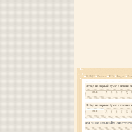
О МДС
Каталог
RSS
Форум
Кон
Отбор по первой букве в имени а
ВСЕ
А
Б
В
Г
Д
Отбор по первой букве названия 
ВСЕ
А
Б
В
Г
Д
Для поиска используйте inline телегр