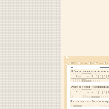
О МДС
Каталог
RSS
Форум
Кон
Отбор по первой букве в имени а
ВСЕ
А
Б
В
Г
Д
Отбор по первой букве названия 
ВСЕ
А
Б
В
Г
Д
Для поиска используйте inline телегр