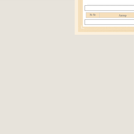
№ №
Автор