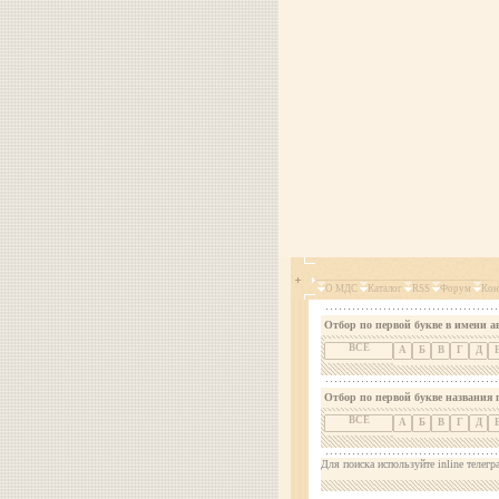
О МДС
Каталог
RSS
Форум
Кон
Отбор по первой букве в имени а
ВСЕ
А
Б
В
Г
Д
Отбор по первой букве названия 
ВСЕ
А
Б
В
Г
Д
Для поиска используйте inline телегр