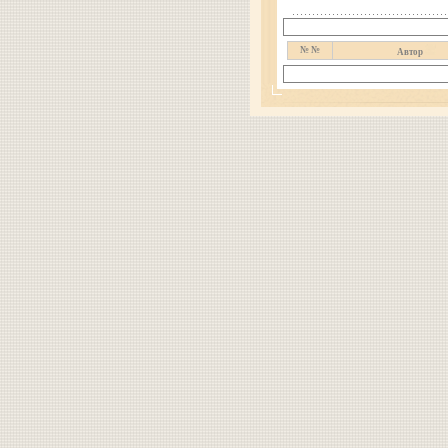
№ №
Автор